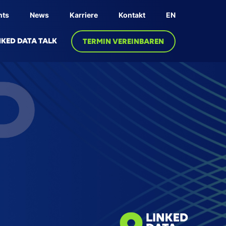
nts
News
Karriere
Kontakt
EN
NKED DATA TALK
TERMIN VEREINBAREN
NOLOGIE
PRODUKT
edge Graph
Linksphere Plattform
ative AI
l Twin
Fabric