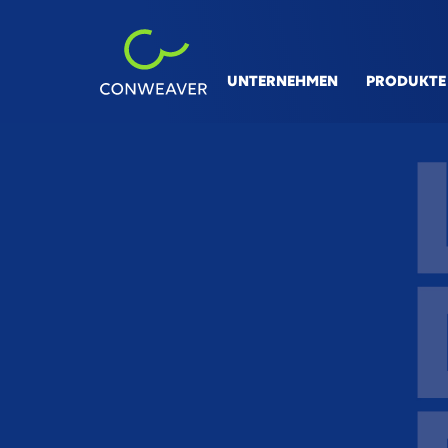
UNTERNEHMEN
PRODUKTE
BRANCHEN
L
Automotive
V&
Maschinen- & Anlagenbau
Li
Prozessindustrie
Di
Flugzeug-, Bahn- & Schiffsbau
Co
Sm
36