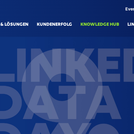
Eve
 & LÖSUNGEN
KUNDENERFOLG
KNOWLEDGE HUB
LI
ÖSUNGEN
TECH
V Simulationsplattform
Knowl
nksphere eSe
Gener
gital Production
Digita
nnected Engineering
Data 
art Services & Predictive Maintenance
AI/ML
0° Supply Chain