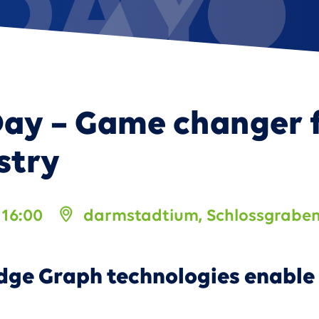
art Product Portfolio Management
Day – Game changer 
stry
 16:00
darmstadtium, Schlossgraben
 Graph technologies enable A