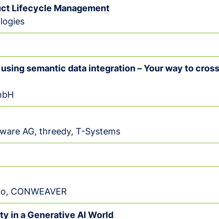
uct Lifecycle Management
logies
 using semantic data integration – Your way to cros
mbH
tware AG, threedy, T-Systems
tano, CONWEAVER
ty in a Generative AI World