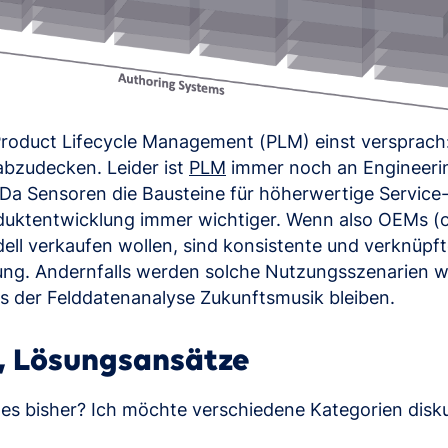
Product Lifecycle Management (PLM) einst versprac
abzudecken. Leider ist
PLM
immer noch an Engineeri
a Sensoren die Bausteine für höherwertige Service-
uktentwicklung immer wichtiger. Wenn also OEMs (od
ll verkaufen wollen, sind konsistente und verknüpfte
ung. Andernfalls werden solche Nutzungsszenarien w
us der Felddatenanalyse Zukunftsmusik bleiben.
, Lösungsansätze
s bisher? Ich möchte verschiedene Kategorien disku