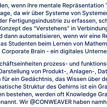
en, wenn ihre mentale Repräsentation 
tage, da wir über Systeme von Systeme
er Fertigungsindustrie zu erfassen, sch
onzept des "Verstehens" in Verbindung
 dann automatisieren, wenn wir eine Re
das Studenten beim Lernen von Mathema
n Corporate Brain - ein digitales Unter
chäftseinheiten prozess- und funktion
 Darstellung von Produkt-, Anlagen-, D
ch für ein Gedächtnis, das Wissen über
tische Struktur des Gehirns ist ein Gr
en bestehen, werden oft Knowledge Gra
enannt. Wir @CONWEAVER haben namh