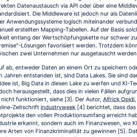
irekten Datenaustausch via API oder über eine Middle
rdisiert. Die Middleware ist jedoch nur als Datenlief
ner Anwendungssysteme logisch miteinander verbunde
uell erstellten Mapping-Tabellen. Auf der Basis solc
keit entlang der Wertschöpfungskette nur schwer zu
-premise"-Lösungen favorisiert werden. Trotzdem kö
wischen zwei Unternehmen nur ausgetauscht werden
auf ab, entweder Daten an einem Ort zu speichern 
en Jahren entstanden ist, sind Data Lakes. Sie sind d
 Idee ist, Big Data in diesen Lake zu werfen und KI
och herausgestellt, dass dies in vielen Fällen aufgru
icht funktioniert, siehe [3]. Der Autor,
Alfrick Opidi
ine-Zeitschrift
industryweek
[4] berichtet, dass das 
lotprojekte den vollen Produktionsumfang erreicht hab
ndustrie erkannt, sondern auch im Finanzwesen, wo 
e Arten von Finanzkriminalität zu gewinnen [5]. Dat