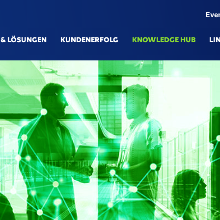
Eve
 & LÖSUNGEN
KUNDENERFOLG
KNOWLEDGE HUB
LI
ÖSUNGEN
TECH
V Simulationsplattform
Knowl
nksphere eSe
Gener
gital Production
Digita
nnected Engineering
Data 
art Services & Predictive Maintenance
AI/ML
0° Supply Chain