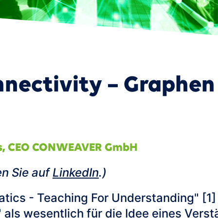
art Product Portfolio Management
nectivity – Graphen 
s
,
CEO CONWEAVER GmbH
en Sie auf
LinkedIn
.)
ics - Teaching For Understanding" [1]
als wesentlich für die Idee eines Vers