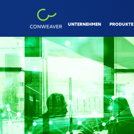
UNTERNEHMEN
PRODUKTE
BRANCHEN
L
Automotive
V&
Maschinen- & Anlagenbau
Li
Prozessindustrie
Di
Flugzeug-, Bahn- & Schiffsbau
Co
Sm
36